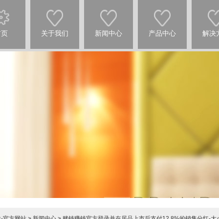
首页
关于我们
新闻中心
产品中心
解决
-官方网站
>
新闻中心
> 赌钱赚钱官方登录并在居品上市后支付12.8%的销售分红-大