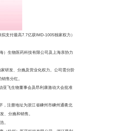
支付最高7.7亿获IMD-1005独家权力）
（上海）生物医药科技有限公司及上海亲协力
的独家研发、分娩及营业化权力。公司需分阶
的销售分红。
动亚飞生物董事会及昂利康激动大会批准
方南平，注册地址为浙江省嵊州市嵊州通衢北
研发、分娩和销售。
慧浩。