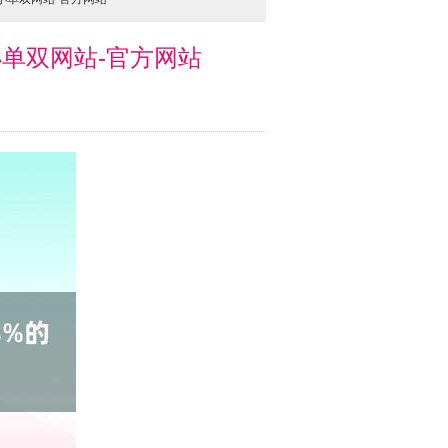
小单双网站-官方网站