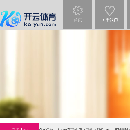
首页
关于我们
新闻中心
你的位置：
大小单双网站-官方网站
>
新闻中心
> 赌钱赚钱