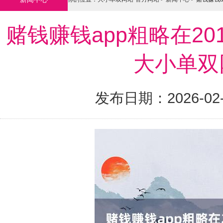
赌钱赚钱app粗略在2
大小单双
发布日期：2026-02