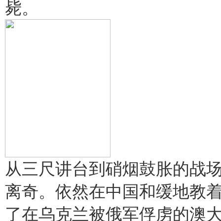
毙。
从三尺讲台到硝烟鼓胀的战
离奇。依然在中国和缓地教着
了在乌克兰被俄军俘虏的澳