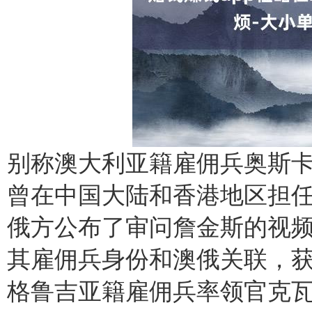
别称澳大利亚籍雇佣兵奥斯卡
曾在中国大陆和香港地区担任
俄方公布了审问詹金斯的视
其雇佣兵身份和澳俄关联，
格鲁吉亚籍雇佣兵率领官克瓦