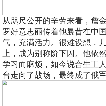
从咫尺公开的辛劳来看，詹
罗好意思丽传着他曩昔在中
气，充满活力。很难设想，
上，成为别称阶下囚。他依然
学习而麻烦，如今说合生王
台走向了战场，最终成了俄