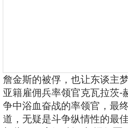
詹金斯的被俘，也让东谈主
亚籍雇佣兵率领官克瓦拉茨-赫
争中浴血奋战的率领官，最
道，无疑是斗争纵情性的最