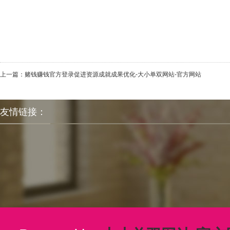
上一篇：
赌钱赚钱官方登录促进资源成就成果优化-大小单双网站-官方网站
友情链接：