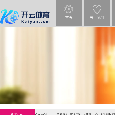
首页
关于我们
新闻中心
你的位置：
大小单双网站-官方网站
>
新闻中心
> 赌钱赚