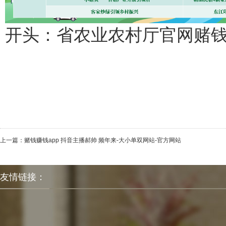
开头：省农业农村厅官网赌
上一篇：
赌钱赚钱app 抖音主播郝帅 频年来-大小单双网站-官方网站
友情链接：