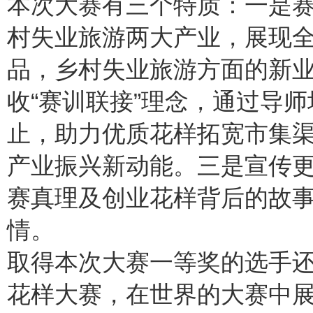
本次大赛有三个特质：一是
村失业旅游两大产业，展现
品，乡村失业旅游方面的新
收“赛训联接”理念，通过导
止，助力优质花样拓宽市集
产业振兴新动能。三是宣传
赛真理及创业花样背后的故
情。
取得本次大赛一等奖的选手还
花样大赛，在世界的大赛中