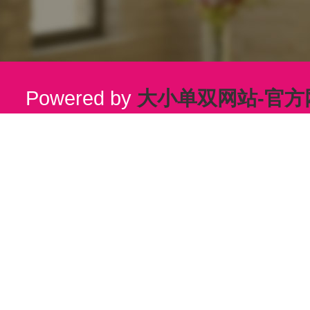
Powered by
大小单双网站-官方